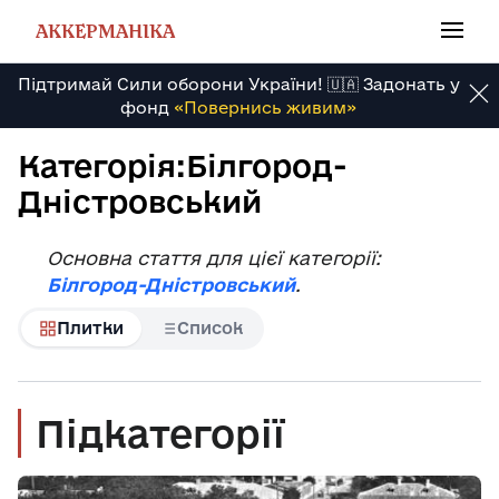
Перейти
до
АККЕРМАНІКА
вмісту
Підтримай Сили оборони України! 🇺🇦 Задонать у
фонд
«Повернись живим»
Категорія
:
Білгород-
Дністровський
Основна стаття для цієї категорії:
Білгород-Дністровський
.
Плитки
Список
Підкатегорії