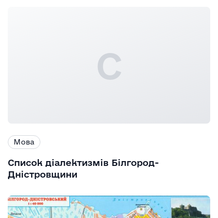
С
Мова
Список діалектизмів Білгород-
Дністровщини