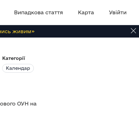
Випадкова стаття
Карта
Увійти
нись живим»
Категорії
Календар
зкового ОУН на