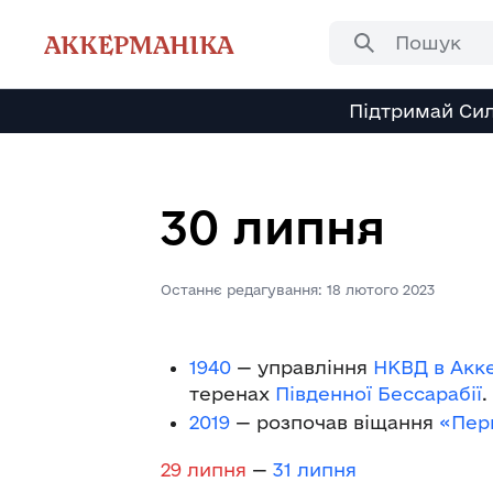
Перейти
до
АККЕРМАНІКА
вмісту
Підтримай Сил
30 липня
Останнє редагування: 18 лютого 2023
1940
— управління
НКВД в Акк
теренах
Південної Бессарабії
.
2019
— розпочав віщання
«Пер
29 липня
—
31 липня