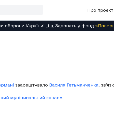
Про проєкт
и оборони України! 🇺🇦 Задонать у фонд
«Повер
ермані
заарештувало
Василя Гетьманченка
, зв’я
ший муніципальний канал»
.