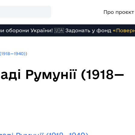
Про проєкт
и оборони України! 🇺🇦 Задонать у фонд
«Повер
(1918—1940)
)
аді Румунії (1918—