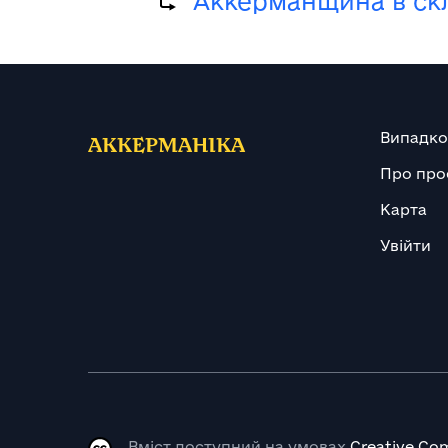
Аккерманщина в скла
Випадко
АККЕРМАНІКА
Про про
Карта
Увійти
Вміст доступний на умовах
Creative Com