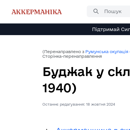
Перейти
до
АККЕРМАНІКА
вмісту
Підтримай Сил
(Перенаправлено з
Румунська окупація 
Сторінка-перенаправлення
Буджак у скл
1940)
Останнє редагування: 18 жовтня 2024
Перенаправити на: