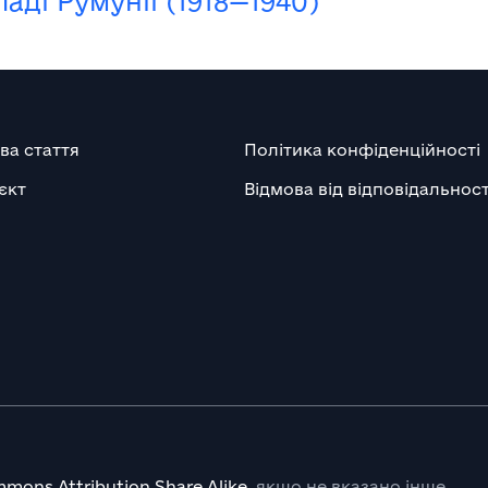
ді Румунії (1918—1940)
ва стаття
Політика конфіденційності
єкт
Відмова від відповідальност
mons Attribution Share Alike
, якщо не вказано інше