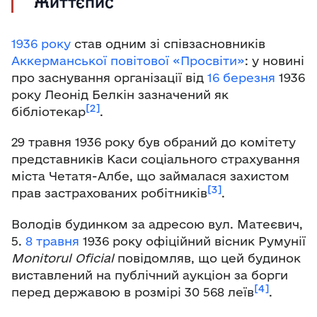
Життєпис
1936 року
став одним зі співзасновників
Аккерманської повітової «Просвіти»
: у новині
про заснування організації від
16 березня
1936
року Леонід Белкін зазначений як
[2]
бібліотекар
.
29 травня 1936 року був обраний до комітету
представників Каси соціального страхування
міста Четатя-Албе, що займалася захистом
[3]
прав застрахованих робітників
.
Володів будинком за адресою вул. Матеєвич,
5.
8 травня
1936 року офіційний вісник Румунії
Monitorul Oficial
повідомляв, що цей будинок
виставлений на публічний аукціон за борги
[4]
перед державою в розмірі 30 568 леїв
.