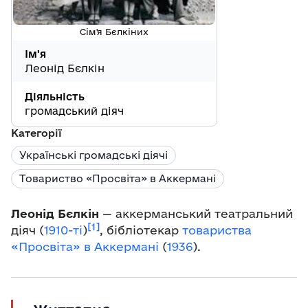
Сім'я Бєлкіних
Ім'я
Леонід Бєлкін
Діяльність
громадський діяч
Категорії
Українські громадські діячі
Товариство «Просвіта» в Аккермані
Леонід Бєлкін
— аккерманський театральний
[1]
діяч (
1910-ті
)
, бібліотекар
товариства
«Просвіта» в Аккермані
(
1936
).