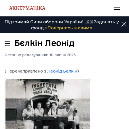
Перейти
до
АККЕРМАНІКА
вмісту
Підтримай Сили оборони України! 🇺🇦 Задонать у
фонд
«Повернись живим»
Бєлкін Леонід
Сховати/показати зміст
Останнє редагування: 10 липня 2026
(Перенаправлено з
Леонід Бєлкін
)