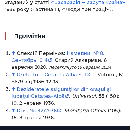
Згаданий у статті
«Басарабія — забута країна»
1936 року (частина III, «Люди при праці»).
Примітки
↑
Олексій Пермінов:
Намедни. № 8.
Сентябрь 1914
, Старий Аккерман, 6
вересня 2020,
переглянуто 16 березня 2024
↑
Grefa Trib. Cetatea Alba S. I
— Viitorul, №
8679 від 1936-12-13
↑
Dezideratele asiguraţilor din oraşul şi
judeţul Cetatea-Albă
.
Universul
.
53
(150):
19. 2 червня 1936.
↑
Dos. Nr. 427/936
.
Monitorul Oficial
(105):
15. 8 травня 1936.